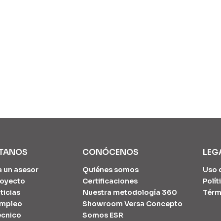
TANOS
CONÓCENOS
LEG
a un asesor
Quiénes somos
Uso 
proyecto
Certificaciones
Polít
ticias
Nuestra metodología 360
Térm
empleo
Showroom Versa Concepto
écnico
Somos ESR