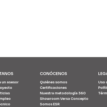
TANOS
CONÓCENOS
LEG
a un asesor
Quiénes somos
Uso 
proyecto
Certificaciones
Polít
ticias
Nuestra metodología 360
Térm
empleo
Showroom Versa Concepto
écnico
Somos ESR